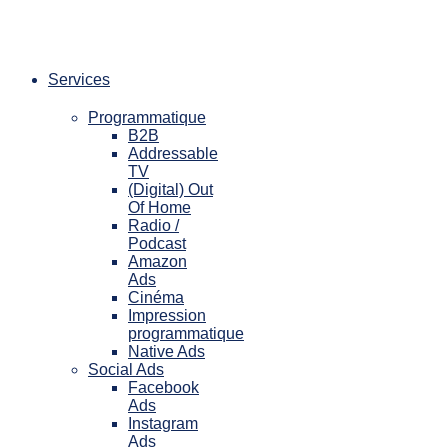
Aller
au
contenu
Services
Programmatique
B2B
Addressable
TV
(Digital) Out
Of Home
Radio /
Podcast
Amazon
Ads
Cinéma
Impression
programmatique
Native Ads
Social Ads
Facebook
Ads
Instagram
Ads