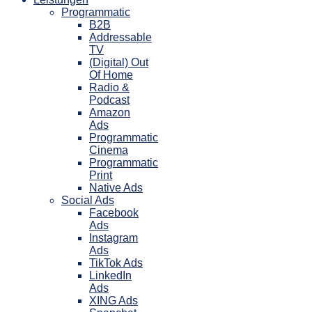
Programmatic
B2B
Addressable
TV
(Digital) Out
Of Home
Radio &
Podcast
Amazon
Ads
Programmatic
Cinema
Programmatic
Print
Native Ads
Social Ads
Facebook
Ads
Instagram
Ads
TikTok Ads
LinkedIn
Ads
XING Ads