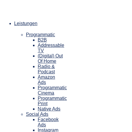
Zum
Inhalt
springen
Leistungen
Programmatic
B2B
Addressable
TV
(Digital) Out
Of Home
Radio &
Podcast
Amazon
Ads
Programmatic
Cinema
Programmatic
Print
Native Ads
Social Ads
Facebook
Ads
Instagram